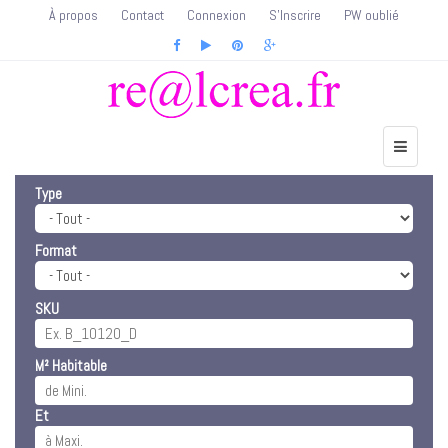
À propos
Contact
Connexion
S'Inscrire
PW oublié
Type
Format
SKU
M² Habitable
Et