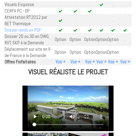
Visuels Esquisse
.
.
.
.
.
CERFA PC - DP
.
.
.
Attestation RT2012 par
.
.
.
.
.
BET Thermique
Dossier rendu en PDF
Dossier 2D ou 3D en DWG,
Option
Option
Option
Option
Option
.
RVT, SKP à la Demande
Déplacement sur site en Il-
Option
Option
Option
Option
Option
.
de-France à la Demande
Offres Forfaitaires
Voir +
Voir +
Voir +
Voir +
Voir +
Voir +
VISUEL RÉALISTE LE PROJET