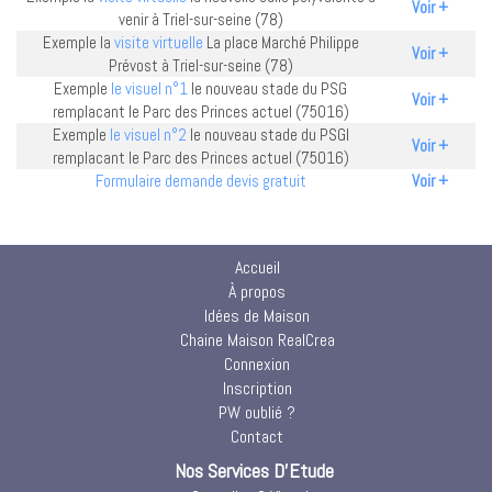
Voir +
venir à Triel-sur-seine (78)
Exemple la
visite virtuelle
La place Marché Philippe
Voir +
Prévost à Triel-sur-seine (78)
Exemple
le visuel n°1
le nouveau stade du PSG
Voir +
remplacant le Parc des Princes actuel (75016)
Exemple
le visuel n°2
le nouveau stade du PSGl
Voir +
remplacant le Parc des Princes actuel (75016)
Formulaire demande devis gratuit
Voir +
Accueil
À propos
Idées de Maison
Chaine Maison RealCrea
Connexion
Inscription
PW oublié ?
Contact
Nos Services D'Etude